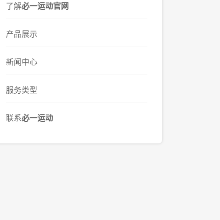
了解
必一运动官网
产品展示
新闻中心
服务类型
联系
必一运动