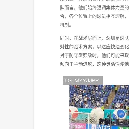
队而言，他们始终强调集体力量的
合，各个位置上的球员相互理解，
机制。
同时，在战术层面上，深圳足球队
对性的战术方案，以适应快速变化
对于防守型强敌时，他们可能采取
倾向于主动进攻，这种灵活性使他