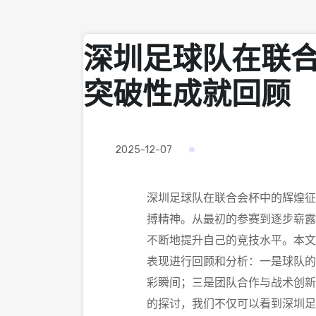
深圳足球队在联
突破性成就回顾
2025-12-07
深圳足球队在联合会杯中的辉煌征
搏精神。从最初的参赛到逐步崭露
不断地提升自己的竞技水平。本文
表现进行回顾和分析：一是球队的
彩瞬间；三是团队合作与战术创新
的探讨，我们不仅可以看到深圳足