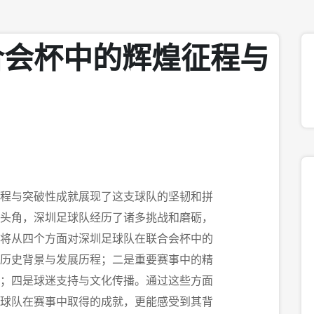
合会杯中的辉煌征程与
程与突破性成就展现了这支球队的坚韧和拼
头角，深圳足球队经历了诸多挑战和磨砺，
将从四个方面对深圳足球队在联合会杯中的
历史背景与发展历程；二是重要赛事中的精
；四是球迷支持与文化传播。通过这些方面
球队在赛事中取得的成就，更能感受到其背