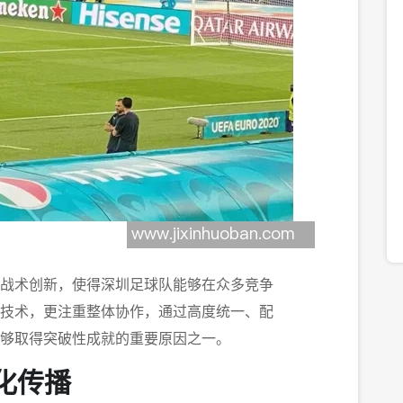
战术创新，使得深圳足球队能够在众多竞争
技术，更注重整体协作，通过高度统一、配
够取得突破性成就的重要原因之一。
化传播