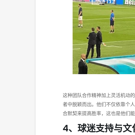
这种团队合作精神加上灵活机动的
者中脱颖而出。他们不仅依靠个人
合默契来提高胜率，这也是他们能
4、球迷支持与文