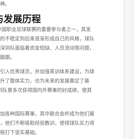
神。
与发展历程
为中国职业足球联赛的重要参与者之一，其发
的不稳定到后来逐渐形成自己的风格，球队
深圳队面临着资金短缺、人员流动等问题，
脚跟。
引入优秀球员，并加强青训体系建设，为球
升了整体实力，也为未来的发展奠定了基
深圳队曾多次获得国内外赛事的好成绩，使其
加各种国际赛事，其中联合会杯成为他们展
，他们不断吸取经验教训，使得球队实力得
程打下坚实基础。