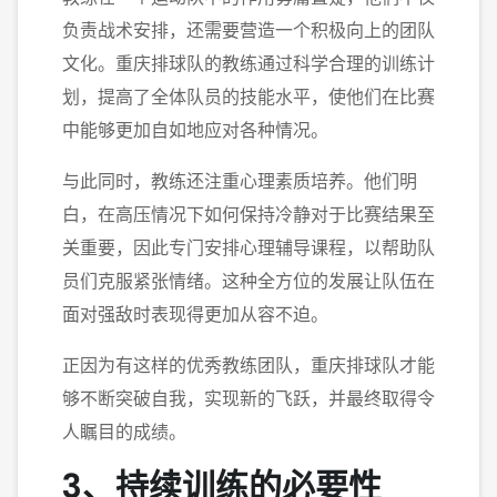
负责战术安排，还需要营造一个积极向上的团队
文化。重庆排球队的教练通过科学合理的训练计
划，提高了全体队员的技能水平，使他们在比赛
中能够更加自如地应对各种情况。
与此同时，教练还注重心理素质培养。他们明
白，在高压情况下如何保持冷静对于比赛结果至
关重要，因此专门安排心理辅导课程，以帮助队
员们克服紧张情绪。这种全方位的发展让队伍在
面对强敌时表现得更加从容不迫。
正因为有这样的优秀教练团队，重庆排球队才能
够不断突破自我，实现新的飞跃，并最终取得令
人瞩目的成绩。
3、持续训练的必要性