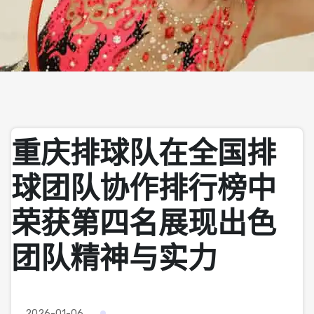
重庆排球队在全国排
球团队协作排行榜中
荣获第四名展现出色
团队精神与实力
2026-01-06