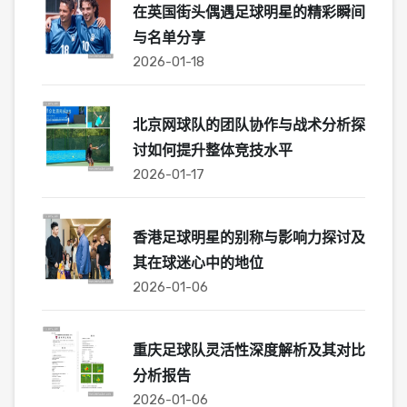
在英国街头偶遇足球明星的精彩瞬间
与名单分享
2026-01-18
北京网球队的团队协作与战术分析探
讨如何提升整体竞技水平
2026-01-17
香港足球明星的别称与影响力探讨及
其在球迷心中的地位
2026-01-06
重庆足球队灵活性深度解析及其对比
分析报告
2026-01-06