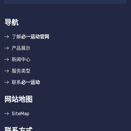
导航
了解
必一运动官网
产品展示
新闻中心
服务类型
联系
必一运动
网站地图
SiteMap
联系方式