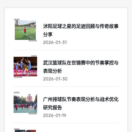
沭阳足球之星的足迹回顾与传奇故事
分享
2026-01-31
武汉篮球队在世锦赛中的节奏掌控与
表现分析
2026-01-30
广州排球队节奏表现分析与战术优化
研究报告
2026-01-19