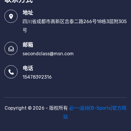
地址
四川省成都市高新区吉泰二路266号18栋3层附305
号
邮箱
secondclass@msn.com
电话
15478392316
Copyright © 2026 - 版权所有
必一·运动(B-Sports)官方网
站