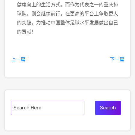
健康向上的生活方式。而作为代表之一的重庆排
球队，则会继续前行，在更高的平台上争取更大
的突破，为推动中国整体足球水平发展做出自己
的贡献！
上一篇
下一篇